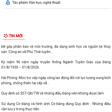
Tác phẩm Văn học, nghệ thuật
19/05/2026 cả Ban Bí thư.
Trung tâm Chính trị xã Phú Thái tổ chức Lễ bế giảng lớp Bồi dưỡng
nhận thức về Đảng khóa IV năm...
Thực hiện chỉ đạo của Ban Tuyên giáo và Dân vận Thành ủy Hải
Phòng, Trạm Y tế xã Phú Thái trân...
Chi bộ Trạm Y tế xã Phú Thái đã tổ chức Hội nghị Họp Chi bộ thường kỳ
tháng 8/2026.
Cơ hội không gõ cửa hai lần, thời gian không chờ đợi ai. Khi tinh thần
TIN MỚI
"không chậm trễ" thấm vào...
Để góp phần bảo vệ môi trường, đa dạng sinh học và nguồn lợi thủy
sản. Công an xã Phú Thái tuyên...
Kỷ niệm 96 năm ngày truyền thống Ngành Tuyên Giáo của Đảng
01/8/1930 – 01/8/2026
Hải Phòng: Mức trợ cấp ngày công lao động đối với lực lượng xung kích