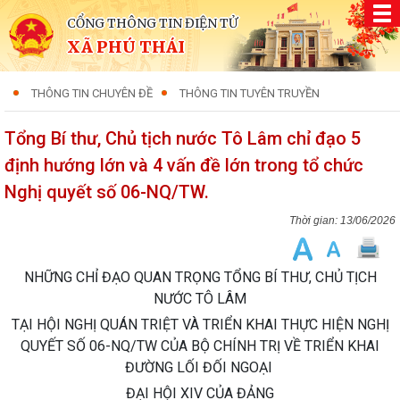
CỔNG THÔNG TIN ĐIỆN TỬ
XÃ PHÚ THÁI
THÔNG TIN CHUYÊN ĐỀ
THÔNG TIN TUYÊN TRUYỀN
Tổng Bí thư, Chủ tịch nước Tô Lâm chỉ đạo 5
định hướng lớn và 4 vấn đề lớn trong tổ chức
Nghị quyết số 06-NQ/TW.
13/06/2026
NHỮNG CHỈ ĐẠO QUAN TRỌNG TỔNG BÍ THƯ, CHỦ TỊCH
NƯỚC TÔ LÂM
TẠI HỘI NGHỊ QUÁN TRIỆT VÀ TRIỂN KHAI THỰC HIỆN NGHỊ
QUYẾT SỐ 06-NQ/TW CỦA BỘ CHÍNH TRỊ VỀ TRIỂN KHAI
ĐƯỜNG LỐI ĐỐI NGOẠI
ĐẠI HỘI XIV CỦA ĐẢNG