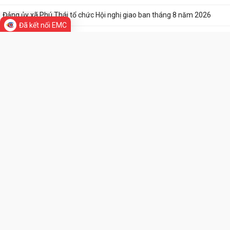
phòng, chống thiên tai cấp xã...
Quy định số 207-QĐ/TW về những điều Đảng viên không được làm.
Đã kết nối EMC
Sử dụng Cờ Đảng và hình ảnh Cờ Đảng đúng Quy định - Những điều
cần lưu ý trong thực tiễn.
Đảng ủy xã Phú Thái tổ chức Hội nghị giao ban tháng 8 năm 2026
Xã Phú Thái tổ chức chi trả tiền bồi thường, hỗ trợ giải phóng mặt
bằng Dự án xây dựng một số đoạn...
Thư viện ảnh
96 năm - Chặng đường vẻ vang, tự hào của công tác Tuyên giáo của
Đảng.
Đồng chí Phó Bí thư Đảng ủy, Chủ tịch UBND xã Phú Thái đối thoại trực
tiếp với cán bộ, giáo viên,...
Cơ quan Cảnh sát điều tra Công an thành phố Hải Phòng đang kiểm
tra, xác minh vụ việc có dấu hiệu...
Xã Phú Thái tham dự Hội nghị trực tuyến toàn quốc nghiên cứu, học