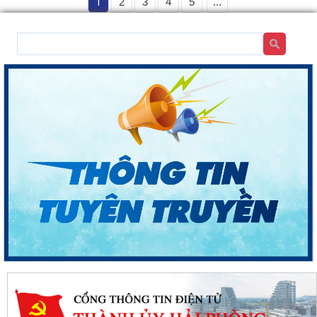
1
2
3
4
5
...