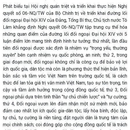
Phát biểu tại Hội nghị quán triệt và triển khai thực hiện Nghị
quyết số 06-NQ/TW của Bộ Chính trị về triển khai đường lối
đối ngoại Đại hội XIV của Đảng, Tổng Bí thư, Chủ tịch nước Tô
Lâm khẳng định Nghị quyết 06-NQ/TW tập trung cụ thể hóa
những quan điểm của đường lối đối ngoại Đại hội XIV với 5
luận điểm lớn mang tính định hình tư tưởng: thứ nhất, lần đầu
tiên đối ngoại được xác định là nhiệm vụ "trọng yếu, thường
xuyên" bên cạnh nhiệm vụ quốc phòng, an ninh; thứ 2, trong
giai đoạn mới, đối ngoại không chỉ là công cụ để bảo vệ lợi
ích quốc gia, dân tộc mà còn là phương thức thể hiện bản lĩnh,
bản sắc và tầm vóc Việt Nam trên trường quốc tế, là cách
thức để lan tỏa giá trị văn minh Việt Nam, tạo sự tôn trọng, tin
cậy và tầm ảnh hưởng trong cộng đồng quốc tế; thứ 3, Đối
ngoại phải dựa trên tinh thần "tự chủ chiến lược" và "tự cường;
thứ 4, Đối ngoại vươn lên đảm nhận một sứ mệnh mới, bảo
đảm cao nhất lợi ích quốc gia-dân tộc; lấy hòa bình, độc lập,
tự chủ, tự cường là nền tảng; đặt người dân là trung tâm của
mọi chính sách; coi đóng góp cho cộng đồng quốc tế là trách