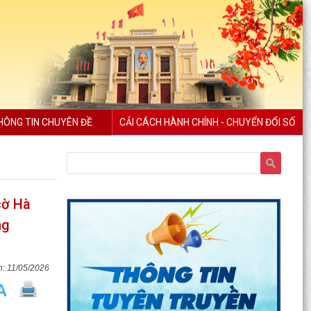
HÔNG TIN CHUYÊN ĐỀ
CẢI CÁCH HÀNH CHÍNH - CHUYỂN ĐỔI SỐ
cờ Hà
ng
11/05/2026