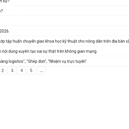
ân sự?
o?
 2026.
lớp tập huấn chuyển giao khoa học kỹ thuật cho nông dân trên địa bàn x
i nội dung xuyên tạc sai sự thật trên không gian mạng.
g logistics", "Ghép đơn", "Nhiệm vụ trực tuyến".
2
3
4
5
...