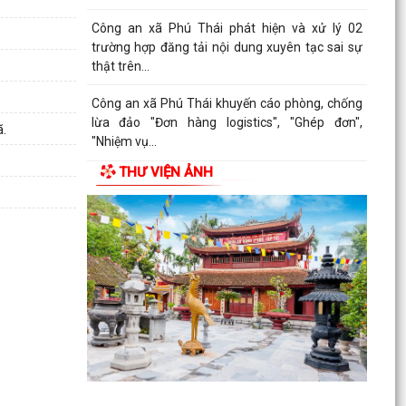
thương cho người thân.
Bế mạc lớp bồi dưỡng chuyên môn, nghiệp vụ,
kỹ năng cho cán bộ MTTQ Việt Nam và tổ chức
chính trị -...
Ban Thường trực Ủy ban MTTQ Việt Nam thành
ã.
phố tổ chức Hội nghị triển khai quyết định của
Ban...
THƯ VIỆN ẢNH
Quy trình kết nạp Đảng viên theo Hướng dẫn số
01-HD/TW ngày 19/05/2026 cả Ban Bí thư.
Bình dân học vụ số là chìa khóa để không ai bị
bỏ lại phía sau trong kỷ nguyên số.
Trung tâm Chính trị xã Phú Thái tổ chức Lễ bế
giảng lớp Bồi dưỡng nhận thức về Đảng khóa IV
năm...
Thực hiện chỉ đạo của Ban Tuyên giáo và Dân