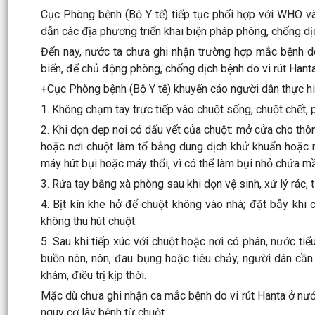
Cục Phòng bệnh (Bộ Y tế) tiếp tục phối hợp với WHO và 
dẫn các địa phương triển khai biện pháp phòng, chống dịc
Đến nay, nước ta chưa ghi nhận trường hợp mắc bệnh do 
biến, để chủ động phòng, chống dịch bệnh do vi rút Hanta
+Cục Phòng bệnh (Bộ Y tế) khuyến cáo người dân thực hiệ
1. Không chạm tay trực tiếp vào chuột sống, chuột chết, 
2. Khi dọn dẹp nơi có dấu vết của chuột: mở cửa cho thô
hoặc nơi chuột làm tổ bằng dung dịch khử khuẩn hoặc n
máy hút bụi hoặc máy thổi, vì có thể làm bụi nhỏ chứa mầ
3. Rửa tay bằng xà phòng sau khi dọn vệ sinh, xử lý rác, 
4. Bịt kín khe hở để chuột không vào nhà; đặt bẫy khi
không thu hút chuột.
5. Sau khi tiếp xúc với chuột hoặc nơi có phân, nước tiể
buồn nôn, nôn, đau bụng hoặc tiêu chảy, người dân cần
khám, điều trị kịp thời.
Mặc dù chưa ghi nhận ca mắc bệnh do vi rút Hanta ở nư
nguy cơ lây bệnh từ chuột.