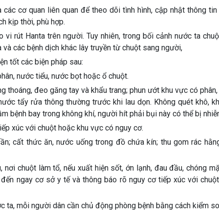
các cơ quan liên quan để theo dõi tình hình, cập nhật thông ti
h kịp thời, phù hợp.
vi rút Hanta trên người. Tuy nhiên, trong bối cảnh nước ta chu
 và các bệnh dịch khác lây truyền từ chuột sang người,
n tốt các biện pháp sau:
phân, nước tiểu, nước bọt hoặc ổ chuột.
ng thoáng, đeo găng tay và khẩu trang; phun ướt khu vực có phân,
ước tẩy rửa thông thường trước khi lau dọn. Không quét khô, k
m bệnh bay trong không khí, người hít phải bụi này có thể bị nhi
tiếp xúc với chuột hoặc khu vực có nguy cơ.
 cần; cất thức ăn, nước uống trong đồ chứa kín; thu gom rác hằ
u, nơi chuột làm tổ, nếu xuất hiện sốt, ớn lạnh, đau đầu, chóng mặ
 đến ngay cơ sở y tế và thông báo rõ nguy cơ tiếp xúc với chuộ
ớc ta, mỗi người dân cần chủ động phòng bệnh bằng cách kiểm so