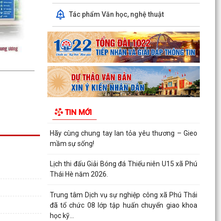
Trung tâm Dịch vụ sự nghiệp công xã Phú Thái
Tác phẩm Văn học, nghệ thuật
đã tổ chức 08 lớp tập huấn chuyển giao khoa
học kỹ...
Công an xã Phú Thái phát hiện và xử lý 02
trường hợp đăng tải nội dung xuyên tạc sai sự
thật trên...
Công an xã Phú Thái khuyến cáo phòng, chống
lừa đảo "Đơn hàng logistics", "Ghép đơn",
TIN MỚI
"Nhiệm vụ...
Chiều 5/8, tại Hà Nội, Tổng Bí thư, Chủ tịch nước
Tô Lâm đã tiếp Đô đốc Samuel Paparo, Tư lệnh
Bộ...
Quy định về xóa tên trong danh sách đảng viên
(Theo Quy định số 208-QĐ/TW ngày 26/7/2026
của Ban...
Thanh toán tiền điện từ xa - Gửi chọn yêu