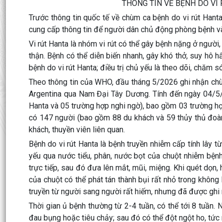
THÔNG TIN VỀ BỆNH DO VI
Trước thông tin quốc tế về chùm ca bệnh do vi rút Hant
cung cấp thông tin để người dân chủ động phòng bệnh 
Vi rút Hanta là nhóm vi rút có thể gây bệnh nặng ở người
thận. Bệnh có thể diễn biến nhanh, gây khó thở, suy hô h
bệnh do vi rút Hanta; điều trị chủ yếu là theo dõi, chăm só
Theo thông tin của WHO, đầu tháng 5/2026 ghi nhận chùm
Argentina qua Nam Đại Tây Dương. Tính đến ngày 04/5/
Hanta và 05 trường hợp nghi ngờ), bao gồm 03 trường hợp
có 147 người (bao gồm 88 du khách và 59 thủy thủ đoàn
khách, thuyền viên liên quan.
Bệnh do vi rút Hanta là bệnh truyền nhiễm cấp tính lây 
yếu qua nước tiểu, phân, nước bọt của chuột nhiễm bệnh 
trực tiếp, sau đó đưa lên mắt, mũi, miệng. Khi quét dọn,
của chuột có thể phát tán thành bụi rất nhỏ trong không 
truyền từ người sang người rất hiếm, nhưng đã được ghi 
Thời gian ủ bệnh thường từ 2-4 tuần, có thể tới 8 tuần. 
đau bụng hoặc tiêu chảy; sau đó có thể đột ngột ho, tức n