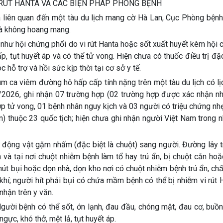
 RÚT HANTA VÀ CÁC BIỆN PHÁP PHÒNG BỆNH
a liên quan đến một tàu du lịch mang cờ Hà Lan, Cục Phòng bệnh
và không hoang mang.
, như hội chứng phổi do vi rút Hanta hoặc sốt xuất huyết kèm hội
ấp, tụt huyết áp và có thể tử vong. Hiện chưa có thuốc điều trị đặ
c hỗ trợ và hồi sức kịp thời tại cơ sở y tế.
 ca viêm đường hô hấp cấp tính nặng trên một tàu du lịch có lịc
2026, ghi nhận 07 trường hợp (02 trường hợp được xác nhận nhi
 tử vong, 01 bệnh nhân nguy kịch và 03 người có triệu chứng nhẹ
) thuộc 23 quốc tịch; hiện chưa ghi nhận người Việt Nam trong 
từ động vật gặm nhấm (đặc biệt là chuột) sang người. Đường lây 
và tại nơi chuột nhiễm bệnh làm tổ hay trú ẩn, bị chuột cắn hoặ
 hút bụi hoặc dọn nhà, dọn kho nơi có chuột nhiễm bệnh trú ẩn, chấ
khí; người hít phải bụi có chứa mầm bệnh có thể bị nhiễm vi rút 
nhận trên y văn.
Người bệnh có thể sốt, ớn lạnh, đau đầu, chóng mặt, đau cơ, buồn
gực, khó thở, mệt lả, tụt huyết áp.