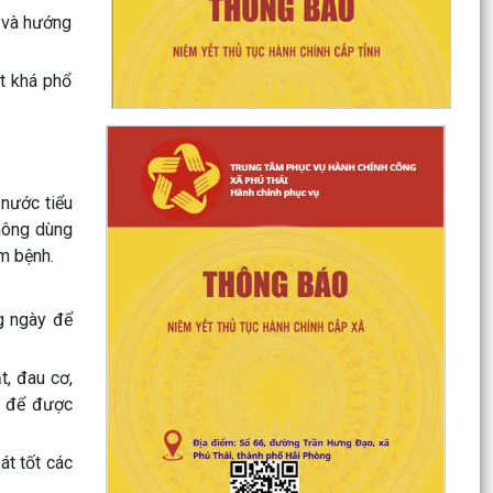
n và hướng
ột khá phổ
 nước tiểu
hông dùng
ễm bệnh.
ng ngày để
t, đau cơ,
t để được
át tốt các