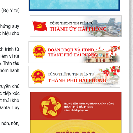
 (Bộ Y tế)
 chứng suy
c hiệu cho
h trình từ
ễm vi rút
. Trên tàu
nhóm hành
truyền chủ
c tiếp xúc
t thải khô
Hanta. Lây
 nôn, nôn,