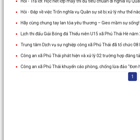
Hỏi - Trả lời: Học hết lớp mấy thì đủ tiêu chuẩn đi nghĩa vụ Qu
Hỏi - Đáp về việc Trốn nghĩa vụ Quân sự sẽ bị xử lý như thế nà
Hãy cùng chung tay lan tỏa yêu thương – Gieo mầm sự sống!
Lịch thi đấu Giải Bóng đá Thiếu niên U15 xã Phú Thái Hè năm
Trung tâm Dịch vụ sự nghiệp công xã Phú Thái đã tổ chức 08 
Công an xã Phú Thái phát hiện và xử lý 02 trường hợp đăng tả
Công an xã Phú Thái khuyến cáo phòng, chống lừa đảo "Đơn hàn
1