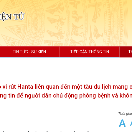
IỆN TỬ
TIN TỨC - SỰ KIỆN
TIẾP CẬN THÔNG TIN
T
 vi rút Hanta liên quan đến một tàu du lịch mang 
ông tin để người dân chủ động phòng bệnh và khô