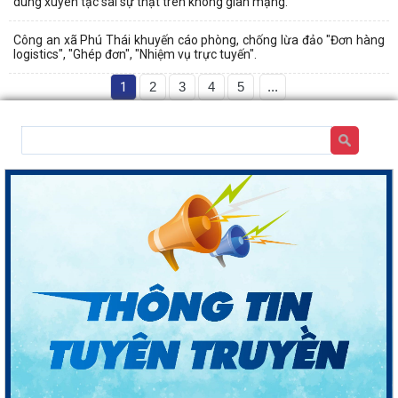
dung xuyên tạc sai sự thật trên không gian mạng.
Công an xã Phú Thái khuyến cáo phòng, chống lừa đảo "Đơn hàng
logistics", "Ghép đơn", "Nhiệm vụ trực tuyến".
1
2
3
4
5
...