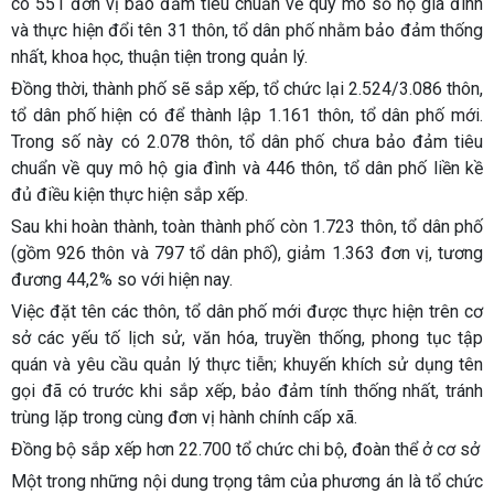
có 551 đơn vị bảo đảm tiêu chuẩn về quy mô số hộ gia đình
và thực hiện đổi tên 31 thôn, tổ dân phố nhằm bảo đảm thống
nhất, khoa học, thuận tiện trong quản lý.
Đồng thời, thành phố sẽ sắp xếp, tổ chức lại 2.524/3.086 thôn,
tổ dân phố hiện có để thành lập 1.161 thôn, tổ dân phố mới.
Trong số này có 2.078 thôn, tổ dân phố chưa bảo đảm tiêu
chuẩn về quy mô hộ gia đình và 446 thôn, tổ dân phố liền kề
đủ điều kiện thực hiện sắp xếp.
Sau khi hoàn thành, toàn thành phố còn 1.723 thôn, tổ dân phố
(gồm 926 thôn và 797 tổ dân phố), giảm 1.363 đơn vị, tương
đương 44,2% so với hiện nay.
Việc đặt tên các thôn, tổ dân phố mới được thực hiện trên cơ
sở các yếu tố lịch sử, văn hóa, truyền thống, phong tục tập
quán và yêu cầu quản lý thực tiễn; khuyến khích sử dụng tên
gọi đã có trước khi sắp xếp, bảo đảm tính thống nhất, tránh
trùng lặp trong cùng đơn vị hành chính cấp xã.
Đồng bộ sắp xếp hơn 22.700 tổ chức chi bộ, đoàn thể ở cơ sở
Một trong những nội dung trọng tâm của phương án là tổ chức