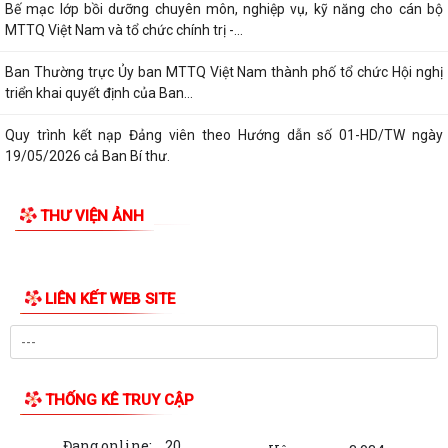
Quy định về xóa tên trong danh sách đảng viên (Theo Quy định số
208-QĐ/TW ngày 26/7/2026 của Ban...
Thanh toán tiền điện từ xa - Gửi chọn yêu thương cho người thân.
Bế mạc lớp bồi dưỡng chuyên môn, nghiệp vụ, kỹ năng cho cán bộ
MTTQ Việt Nam và tổ chức chính trị -...
Ban Thường trực Ủy ban MTTQ Việt Nam thành phố tổ chức Hội nghị
triển khai quyết định của Ban...
Quy trình kết nạp Đảng viên theo Hướng dẫn số 01-HD/TW ngày
19/05/2026 cả Ban Bí thư.
Bình dân học vụ số là chìa khóa để không ai bị bỏ lại phía sau trong kỷ
THƯ VIỆN ẢNH
nguyên số.
Trung tâm Chính trị xã Phú Thái tổ chức Lễ bế giảng lớp Bồi dưỡng
nhận thức về Đảng khóa IV năm...
Thực hiện chỉ đạo của Ban Tuyên giáo và Dân vận Thành ủy Hải