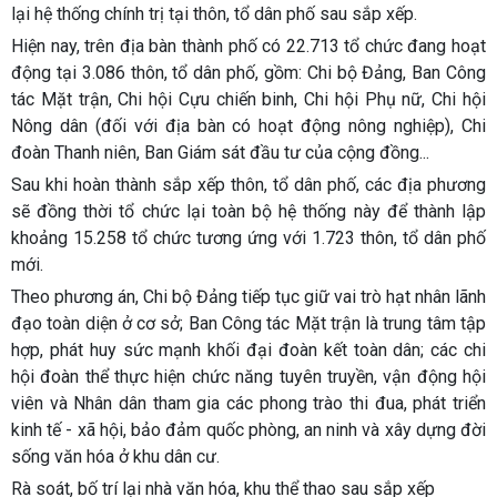
lại hệ thống chính trị tại thôn, tổ dân phố sau sắp xếp.
Hiện nay, trên địa bàn thành phố có 22.713 tổ chức đang hoạt
động tại 3.086 thôn, tổ dân phố, gồm: Chi bộ Đảng, Ban Công
tác Mặt trận, Chi hội Cựu chiến binh, Chi hội Phụ nữ, Chi hội
Nông dân (đối với địa bàn có hoạt động nông nghiệp), Chi
đoàn Thanh niên, Ban Giám sát đầu tư của cộng đồng...
Sau khi hoàn thành sắp xếp thôn, tổ dân phố, các địa phương
sẽ đồng thời tổ chức lại toàn bộ hệ thống này để thành lập
khoảng 15.258 tổ chức tương ứng với 1.723 thôn, tổ dân phố
mới.
Theo phương án, Chi bộ Đảng tiếp tục giữ vai trò hạt nhân lãnh
đạo toàn diện ở cơ sở; Ban Công tác Mặt trận là trung tâm tập
hợp, phát huy sức mạnh khối đại đoàn kết toàn dân; các chi
hội đoàn thể thực hiện chức năng tuyên truyền, vận động hội
viên và Nhân dân tham gia các phong trào thi đua, phát triển
kinh tế - xã hội, bảo đảm quốc phòng, an ninh và xây dựng đời
sống văn hóa ở khu dân cư.
Rà soát, bố trí lại nhà văn hóa, khu thể thao sau sắp xếp