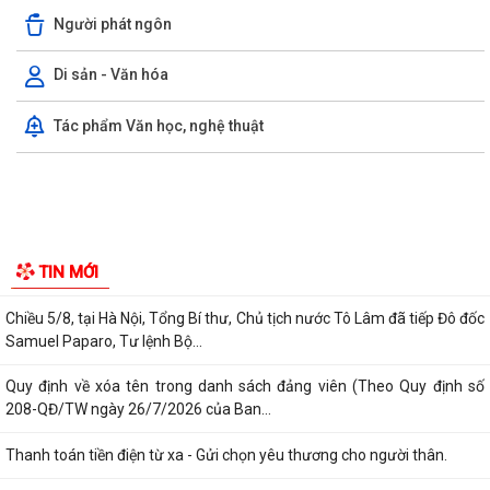
Xăm mình có được đi nghĩa vụ quân sự không?
Người phát ngôn
Hỏi - Trả lời: Học hết lớp mấy thì đủ tiêu chuẩn đi nghĩa vụ Quân sự?
Di sản - Văn hóa
Hỏi - Đáp về việc Trốn nghĩa vụ Quân sự sẽ bị xử lý như thế nào?
Tác phẩm Văn học, nghệ thuật
Hãy cùng chung tay lan tỏa yêu thương – Gieo mầm sự sống!
Lịch thi đấu Giải Bóng đá Thiếu niên U15 xã Phú Thái Hè năm 2026.
Trung tâm Dịch vụ sự nghiệp công xã Phú Thái đã tổ chức 08 lớp tập
huấn chuyển giao khoa học kỹ...
Công an xã Phú Thái phát hiện và xử lý 02 trường hợp đăng tải nội
dung xuyên tạc sai sự thật trên...
Công an xã Phú Thái khuyến cáo phòng, chống lừa đảo "Đơn hàng
TIN MỚI
logistics", "Ghép đơn", "Nhiệm vụ...
Chiều 5/8, tại Hà Nội, Tổng Bí thư, Chủ tịch nước Tô Lâm đã tiếp Đô đốc
Samuel Paparo, Tư lệnh Bộ...