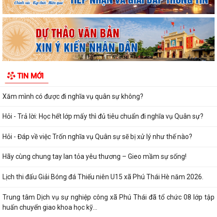
kêu gọi toàn thể cán bộ, công...
Hội Nạn nhân chất độc da cam/dioxin xã Phú Thái đã trang trọng tổ
chức hội nghị kỷ niệm 65 năm Thảm...
Thời hạn thực hiện Nghĩa vụ quân sự trong thời bình.
TIN MỚI
Công an xã Phú Thái tiếp tục lan tỏa Chương trình "Cha - Mẹ đỡ đầu"
Xăm mình có được đi nghĩa vụ quân sự không?
Hỏi - Trả lời: Học hết lớp mấy thì đủ tiêu chuẩn đi nghĩa vụ Quân sự?
Hỏi - Đáp về việc Trốn nghĩa vụ Quân sự sẽ bị xử lý như thế nào?
Hãy cùng chung tay lan tỏa yêu thương – Gieo mầm sự sống!
Lịch thi đấu Giải Bóng đá Thiếu niên U15 xã Phú Thái Hè năm 2026.
Trung tâm Dịch vụ sự nghiệp công xã Phú Thái đã tổ chức 08 lớp tập
huấn chuyển giao khoa học kỹ...