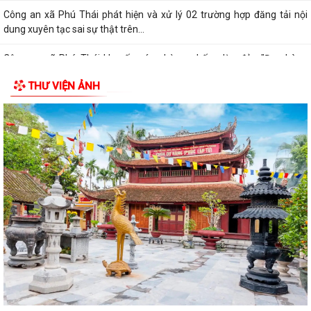
Công an xã Phú Thái phát hiện và xử lý 02 trường hợp đăng tải nội
dung xuyên tạc sai sự thật trên...
Công an xã Phú Thái khuyến cáo phòng, chống lừa đảo "Đơn hàng
logistics", "Ghép đơn", "Nhiệm vụ...
THƯ VIỆN ẢNH
Chiều 5/8, tại Hà Nội, Tổng Bí thư, Chủ tịch nước Tô Lâm đã tiếp Đô đốc
Samuel Paparo, Tư lệnh Bộ...
Quy định về xóa tên trong danh sách đảng viên (Theo Quy định số
208-QĐ/TW ngày 26/7/2026 của Ban...
Thanh toán tiền điện từ xa - Gửi chọn yêu thương cho người thân.
Bế mạc lớp bồi dưỡng chuyên môn, nghiệp vụ, kỹ năng cho cán bộ
MTTQ Việt Nam và tổ chức chính trị -...
Ban Thường trực Ủy ban MTTQ Việt Nam thành phố tổ chức Hội nghị
triển khai quyết định của Ban...
Quy trình kết nạp Đảng viên theo Hướng dẫn số 01-HD/TW ngày