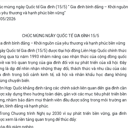
c mừng ngày Quốc tế Gia đình (15/5) " Gia đình bình đẳng – Khởi nguồn
 yêu thương và hạnh phúc bền vững"
/05/2026
CHÚC MỪNG NGÀY QUỐC TẾ GIA ĐÌNH 15/5
a đình bình đẳng – Khởi nguồn của yêu thương và hạnh phúc bền vững
ày Quốc tế Gia đình (15/5) được Đại hội đồng Liên Hợp Quốc chính thức
ông qua từ năm 1993 nhằm nâng cao nhận thức của cộng đồng quốc
 về vai trò quan trọng của gia đình đối với sự phát triển của xã hội. Đây
ng là dịp để nhìn nhận những thay đổi, thách thức và nhu cầu của các
a đình trong bối cảnh kinh tế, xã hội và nhân khẩu học đang không
ừng chuyển biến.
ên Hợp Quốc khẳng định rằng các chính sách liên quan đến gia đình cần
ợc xây dựng theo hướng toàn diện, gắn với các mục tiêu phát triển bền
ng, nhằm bảo đảm mọi thành viên đều được sống trong môi trường an
àn, bình đẳng và hạnh phúc.
Trong Chương trình Nghị sự 2030 vì sự phát triển bền vững, gia đình
ợc xem là nền tảng quan trọng để thúc đẩy:
Xóa đói giảm nghèo