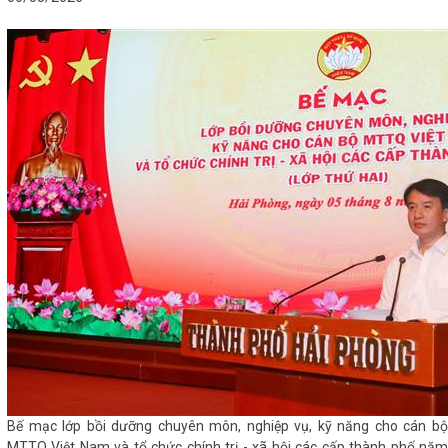
Bế mạc lớp bồi dưỡng chuyên môn, nghiệp vụ, kỹ năng cho cán bộ
MTTQ Việt Nam và tổ chức chính trị - xã hội các cấp thành phố năm