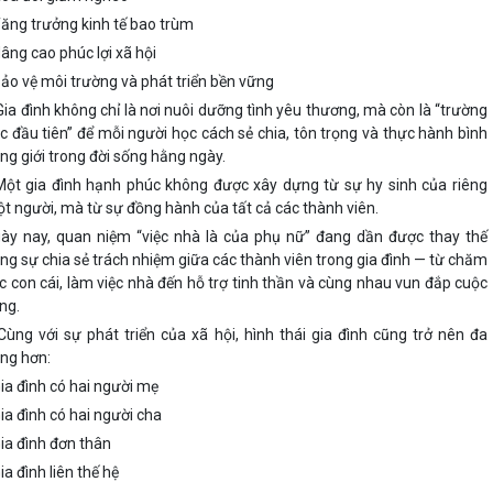
Tăng trưởng kinh tế bao trùm
Nâng cao phúc lợi xã hội
Bảo vệ môi trường và phát triển bền vững
Gia đình không chỉ là nơi nuôi dưỡng tình yêu thương, mà còn là “trường
c đầu tiên” để mỗi người học cách sẻ chia, tôn trọng và thực hành bình
ng giới trong đời sống hằng ngày.
Một gia đình hạnh phúc không được xây dựng từ sự hy sinh của riêng
t người, mà từ sự đồng hành của tất cả các thành viên.
ày nay, quan niệm “việc nhà là của phụ nữ” đang dần được thay thế
ng sự chia sẻ trách nhiệm giữa các thành viên trong gia đình — từ chăm
c con cái, làm việc nhà đến hỗ trợ tinh thần và cùng nhau vun đắp cuộc
ng.
Cùng với sự phát triển của xã hội, hình thái gia đình cũng trở nên đa
ng hơn:
Gia đình có hai người mẹ
Gia đình có hai người cha
Gia đình đơn thân
Gia đình liên thế hệ