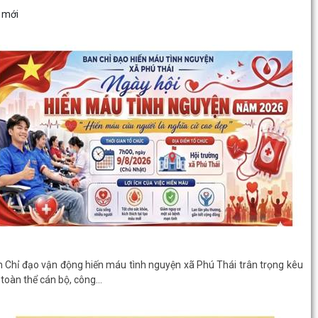
GIỚI THIỆU CHUNG
Thông tin chung
Tổ chức bộ máy
Người phát ngôn
Di sản - Văn hóa
Tác phẩm Văn học, nghệ thuật