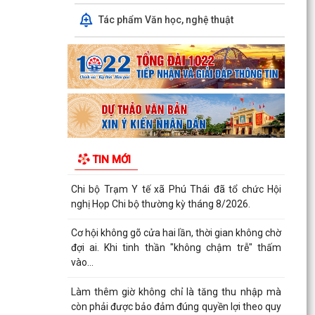
Tác phẩm Văn học, nghệ thuật
Quy trình kết nạp Đảng viên theo Hướng dẫn số
01-HD/TW ngày 19/05/2026 cả Ban Bí thư.
Trung tâm Chính trị xã Phú Thái tổ chức Lễ bế
giảng lớp Bồi dưỡng nhận thức về Đảng khóa IV
năm...
Thực hiện chỉ đạo của Ban Tuyên giáo và Dân
vận Thành ủy Hải Phòng, Trạm Y tế xã Phú Thái
TIN MỚI
trân...
Chi bộ Trạm Y tế xã Phú Thái đã tổ chức Hội
nghị Họp Chi bộ thường kỳ tháng 8/2026.
Cơ hội không gõ cửa hai lần, thời gian không chờ
đợi ai. Khi tinh thần "không chậm trễ" thấm
vào...
Làm thêm giờ không chỉ là tăng thu nhập mà
còn phải được bảo đảm đúng quyền lợi theo quy