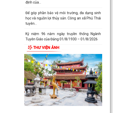
định của...
Để góp phần bảo vệ môi trường, đa dạng sinh
học và nguồn lợi thủy sản. Công an xã Phú Thái
tuyên...
Kỷ niệm 96 năm ngày truyền thống Ngành
Tuyên Giáo của Đảng 01/8/1930 – 01/8/2026
THƯ VIỆN ẢNH
Hải Phòng: Mức trợ cấp ngày công lao động đối
với lực lượng xung kích phòng, chống thiên tai
cấp xã...
Quy định số 207-QĐ/TW về những điều Đảng
viên không được làm.
Sử dụng Cờ Đảng và hình ảnh Cờ Đảng đúng
Quy định - Những điều cần lưu ý trong thực tiễn.
Đảng ủy xã Phú Thái tổ chức Hội nghị giao ban
tháng 8 năm 2026