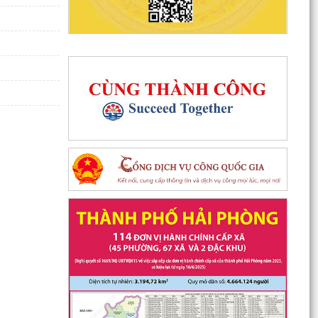
Công an xã Phú Thái phát hiện và xử lý 02
trường hợp đăng tải nội dung xuyên tạc sai sự
thật trên...