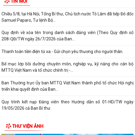
TIN MỚI
logistics", "Ghép đơn", "Nhiệm vụ...
Chiều 5/8, tại Hà Nội, Tổng Bí thư, Chủ tịch nước Tô Lâm đã tiếp Đô đốc
Samuel Paparo, Tư lệnh Bộ...
Quy định về xóa tên trong danh sách đảng viên (Theo Quy định số
208-QĐ/TW ngày 26/7/2026 của Ban...
Thanh toán tiền điện từ xa - Gửi chọn yêu thương cho người thân.
Bế mạc lớp bồi dưỡng chuyên môn, nghiệp vụ, kỹ năng cho cán bộ
MTTQ Việt Nam và tổ chức chính trị -...
Ban Thường trực Ủy ban MTTQ Việt Nam thành phố tổ chức Hội nghị
triển khai quyết định của Ban...
Quy trình kết nạp Đảng viên theo Hướng dẫn số 01-HD/TW ngày
19/05/2026 cả Ban Bí thư.
Bình dân học vụ số là chìa khóa để không ai bị bỏ lại phía sau trong kỷ
THƯ VIỆN ẢNH
nguyên số.