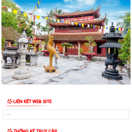
Trung tâm Chính trị xã Phú Thái tổ chức Lễ bế giảng lớp Bồi dưỡng
nhận thức về Đảng khóa IV năm...
Thực hiện chỉ đạo của Ban Tuyên giáo và Dân vận Thành ủy Hải
Phòng, Trạm Y tế xã Phú Thái trân...
Chi bộ Trạm Y tế xã Phú Thái đã tổ chức Hội nghị Họp Chi bộ thường kỳ
tháng 8/2026.
Cơ hội không gõ cửa hai lần, thời gian không chờ đợi ai. Khi tinh thần
"không chậm trễ" thấm vào...
Làm thêm giờ không chỉ là tăng thu nhập mà còn phải được bảo đảm
đúng quyền lợi theo quy định của...
Công dân được tạm hoãn thực hiện Nghĩa vụ tham gia Dân quân tự vệ
LIÊN KẾT WEB SITE
trong thời bình.
Để góp phần bảo vệ môi trường, đa dạng sinh học và nguồn lợi thủy
sản. Công an xã Phú Thái tuyên...
THỐNG KÊ TRUY CẬP