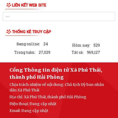
Quy định số 207-QĐ/TW về những điều Đảng viên không được làm.
Sử dụng Cờ Đảng và hình ảnh Cờ Đảng đúng Quy định - Những điều
cần lưu ý trong thực tiễn.
Đảng ủy xã Phú Thái tổ chức Hội nghị giao ban tháng 8 năm 2026
Xã Phú Thái tổ chức chi trả tiền bồi thường, hỗ trợ giải phóng mặt
bằng Dự án xây dựng một số đoạn...
96 năm - Chặng đường vẻ vang, tự hào của công tác Tuyên giáo của
Đảng.
Đồng chí Phó Bí thư Đảng ủy, Chủ tịch UBND xã Phú Thái đối thoại trực
tiếp với cán bộ, giáo viên,...
LIÊN KẾT WEB SITE
Cơ quan Cảnh sát điều tra Công an thành phố Hải Phòng đang kiểm
tra, xác minh vụ việc có dấu hiệu...
Xã Phú Thái tham dự Hội nghị trực tuyến toàn quốc nghiên cứu, học
THỐNG KÊ TRUY CẬP
tập, quán triệt và triển khai...