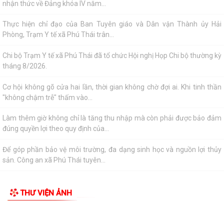
Thực hiện chỉ đạo của Ban Tuyên giáo và Dân vận Thành ủy Hải
Phòng, Trạm Y tế xã Phú Thái trân...
Chi bộ Trạm Y tế xã Phú Thái đã tổ chức Hội nghị Họp Chi bộ thường kỳ
tháng 8/2026.
Cơ hội không gõ cửa hai lần, thời gian không chờ đợi ai. Khi tinh thần
"không chậm trễ" thấm vào...
Làm thêm giờ không chỉ là tăng thu nhập mà còn phải được bảo đảm
đúng quyền lợi theo quy định của...
Để góp phần bảo vệ môi trường, đa dạng sinh học và nguồn lợi thủy
sản. Công an xã Phú Thái tuyên...
Kỷ niệm 96 năm ngày truyền thống Ngành Tuyên Giáo của Đảng
01/8/1930 – 01/8/2026
THƯ VIỆN ẢNH
Hải Phòng: Mức trợ cấp ngày công lao động đối với lực lượng xung kích
phòng, chống thiên tai cấp xã...