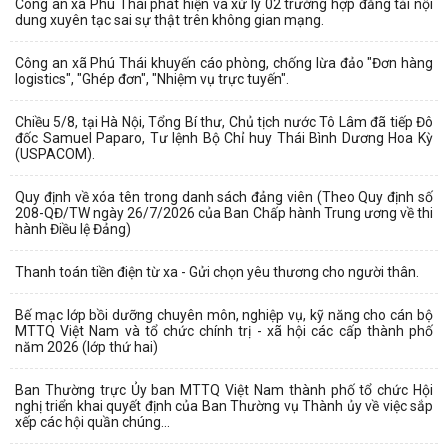
Công an xã Phú Thái phát hiện và xử lý 02 trường hợp đăng tải nội
dung xuyên tạc sai sự thật trên không gian mạng.
Công an xã Phú Thái khuyến cáo phòng, chống lừa đảo "Đơn hàng
logistics", "Ghép đơn", "Nhiệm vụ trực tuyến".
Chiều 5/8, tại Hà Nội, Tổng Bí thư, Chủ tịch nước Tô Lâm đã tiếp Đô
đốc Samuel Paparo, Tư lệnh Bộ Chỉ huy Thái Bình Dương Hoa Kỳ
(USPACOM).
Quy định về xóa tên trong danh sách đảng viên (Theo Quy định số
208-QĐ/TW ngày 26/7/2026 của Ban Chấp hành Trung ương về thi
hành Điều lệ Đảng)
Thanh toán tiền điện từ xa - Gửi chọn yêu thương cho người thân.
Bế mạc lớp bồi dưỡng chuyên môn, nghiệp vụ, kỹ năng cho cán bộ
MTTQ Việt Nam và tổ chức chính trị - xã hội các cấp thành phố
năm 2026 (lớp thứ hai)
Ban Thường trực Ủy ban MTTQ Việt Nam thành phố tổ chức Hội
nghị triển khai quyết định của Ban Thường vụ Thành ủy về việc sắp
xếp các hội quần chúng...