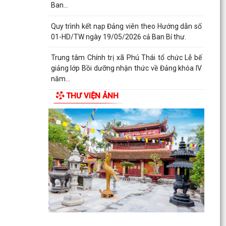
vào...
Làm thêm giờ không chỉ là tăng thu nhập mà
còn phải được bảo đảm đúng quyền lợi theo quy
định của...
Để góp phần bảo vệ môi trường, đa dạng sinh
học và nguồn lợi thủy sản. Công an xã Phú Thái
tuyên...
THƯ VIỆN ẢNH
Trân trọng kính mời các cán bộ, công chức, viên
chức, người lao động, các bạn đoàn viên thanh
niên...
Kỷ niệm 96 năm ngày truyền thống Ngành
Tuyên Giáo của Đảng 01/8/1930 – 01/8/2026
Hải Phòng: Mức trợ cấp ngày công lao động đối
với lực lượng xung kích phòng, chống thiên tai
cấp xã...