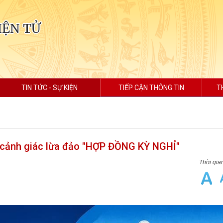
IỆN TỬ
TIN TỨC - SỰ KIỆN
TIẾP CẬN THÔNG TIN
T
 cảnh giác lừa đảo "HỢP ĐỒNG KỲ NGHỈ"