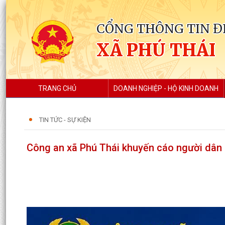
CỔNG THÔNG TIN Đ
XÃ PHÚ THÁI
TRANG CHỦ
DOANH NGHIỆP - HỘ KINH DOANH
TIN TỨC - SỰ KIỆN
Công an xã Phú Thái khuyến cáo người dân