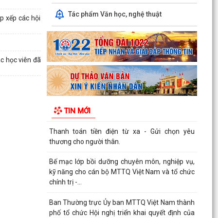
Tác phẩm Văn học, nghệ thuật
p xếp các hội
Ban Thường trực Ủy ban MTTQ Việt Nam thành
phố tổ chức Hội nghị triển khai quyết định của
Ban...
c học viên đã
Quy trình kết nạp Đảng viên theo Hướng dẫn số
01-HD/TW ngày 19/05/2026 cả Ban Bí thư.
Trung tâm Chính trị xã Phú Thái tổ chức Lễ bế
giảng lớp Bồi dưỡng nhận thức về Đảng khóa IV
TIN MỚI
năm...
Thực hiện chỉ đạo của Ban Tuyên giáo và Dân
vận Thành ủy Hải Phòng, Trạm Y tế xã Phú Thái
trân...
Chi bộ Trạm Y tế xã Phú Thái đã tổ chức Hội
nghị Họp Chi bộ thường kỳ tháng 8/2026.
Cơ hội không gõ cửa hai lần, thời gian không chờ
đợi ai. Khi tinh thần "không chậm trễ" thấm