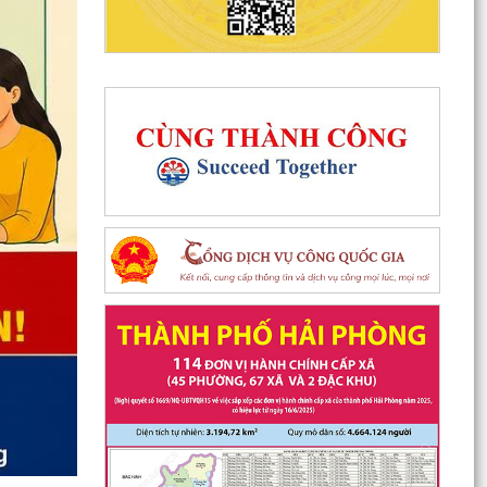
Ban Chỉ đạo vận động hiến máu tình nguyện xã
Phú Thái trân trọng kêu gọi toàn thể cán bộ,
công...