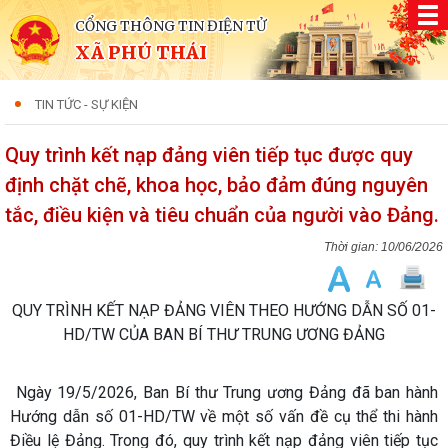
CỔNG THÔNG TIN ĐIỆN TỬ
XÃ PHÚ THÁI
TIN TỨC - SỰ KIỆN
Quy trình kết nạp đảng viên tiếp tục được quy
định chặt chẽ, khoa học, bảo đảm đúng nguyên
tắc, điều kiện và tiêu chuẩn của người vào Đảng.
10/06/2026
QUY TRÌNH KẾT NẠP ĐẢNG VIÊN THEO HƯỚNG DẪN SỐ 01-
HD/TW CỦA BAN BÍ THƯ TRUNG ƯƠNG ĐẢNG
Ngày 19/5/2026, Ban Bí thư Trung ương Đảng đã ban hành
Hướng dẫn số 01-HD/TW về một số vấn đề cụ thể thi hành
Điều lệ Đảng. Trong đó, quy trình kết nạp đảng viên tiếp tục