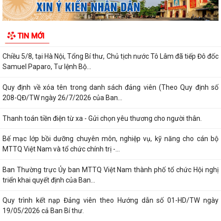
dung xuyên tạc sai sự thật trên...
Công an xã Phú Thái khuyến cáo phòng, chống lừa đảo "Đơn hàng
TIN MỚI
logistics", "Ghép đơn", "Nhiệm vụ...
Chiều 5/8, tại Hà Nội, Tổng Bí thư, Chủ tịch nước Tô Lâm đã tiếp Đô đốc
Samuel Paparo, Tư lệnh Bộ...
Quy định về xóa tên trong danh sách đảng viên (Theo Quy định số
208-QĐ/TW ngày 26/7/2026 của Ban...
Thanh toán tiền điện từ xa - Gửi chọn yêu thương cho người thân.
Bế mạc lớp bồi dưỡng chuyên môn, nghiệp vụ, kỹ năng cho cán bộ
MTTQ Việt Nam và tổ chức chính trị -...
Ban Thường trực Ủy ban MTTQ Việt Nam thành phố tổ chức Hội nghị
triển khai quyết định của Ban...
Quy trình kết nạp Đảng viên theo Hướng dẫn số 01-HD/TW ngày
19/05/2026 cả Ban Bí thư.