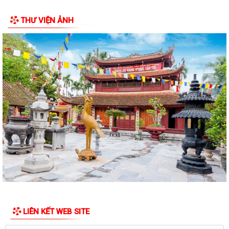
Bình dân học vụ số là chìa khóa để không ai bị bỏ lại phía sau trong kỷ
THƯ VIỆN ẢNH
nguyên số.
Trung tâm Chính trị xã Phú Thái tổ chức Lễ bế giảng lớp Bồi dưỡng
nhận thức về Đảng khóa IV năm...
Thực hiện chỉ đạo của Ban Tuyên giáo và Dân vận Thành ủy Hải
Phòng, Trạm Y tế xã Phú Thái trân...
Chi bộ Trạm Y tế xã Phú Thái đã tổ chức Hội nghị Họp Chi bộ thường kỳ
tháng 8/2026.
Cơ hội không gõ cửa hai lần, thời gian không chờ đợi ai. Khi tinh thần
"không chậm trễ" thấm vào...
Làm thêm giờ không chỉ là tăng thu nhập mà còn phải được bảo đảm
đúng quyền lợi theo quy định của...
Công dân được tạm hoãn thực hiện Nghĩa vụ tham gia Dân quân tự vệ
LIÊN KẾT WEB SITE
trong thời bình.