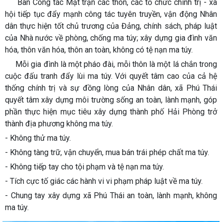
Ban Công tác Mặt trận các thôn, các tổ chức chính trị - xã
hội tiếp tục đẩy mạnh công tác tuyên truyền, vận động Nhân
dân thực hiện tốt chủ trương của Đảng, chính sách, pháp luật
của Nhà nước về phòng, chống ma túy; xây dựng gia đình văn
hóa, thôn văn hóa, thôn an toàn, không có tệ nạn ma túy.
Mỗi gia đình là một pháo đài, mỗi thôn là một lá chắn trong
cuộc đấu tranh đẩy lùi ma túy. Với quyết tâm cao của cả hệ
thống chính trị và sự đồng lòng của Nhân dân, xã Phú Thái
quyết tâm xây dựng môi trường sống an toàn, lành mạnh, góp
phần thực hiện mục tiêu xây dựng thành phố Hải Phòng trở
thành địa phương không ma túy.
- Không thử ma túy.
- Không tàng trữ, vận chuyển, mua bán trái phép chất ma túy.
- Không tiếp tay cho tội phạm và tệ nạn ma túy.
- Tích cực tố giác các hành vi vi phạm pháp luật về ma túy.
- Chung tay xây dựng xã Phú Thái an toàn, lành mạnh, không
ma túy.