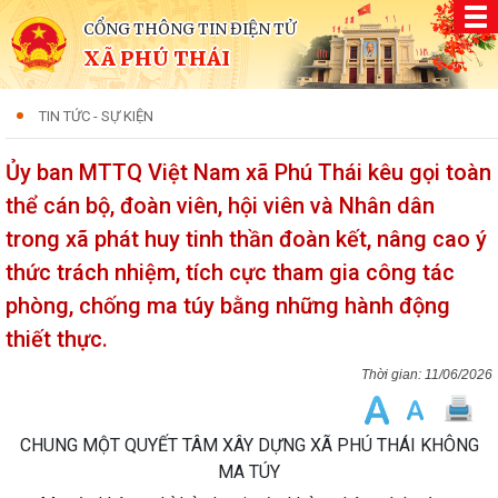
CỔNG THÔNG TIN ĐIỆN TỬ
XÃ PHÚ THÁI
TIN TỨC - SỰ KIỆN
Ủy ban MTTQ Việt Nam xã Phú Thái kêu gọi toàn
thể cán bộ, đoàn viên, hội viên và Nhân dân
trong xã phát huy tinh thần đoàn kết, nâng cao ý
thức trách nhiệm, tích cực tham gia công tác
phòng, chống ma túy bằng những hành động
thiết thực.
11/06/2026
CHUNG MỘT QUYẾT TÂM XÂY DỰNG XÃ PHÚ THÁI KHÔNG
MA TÚY