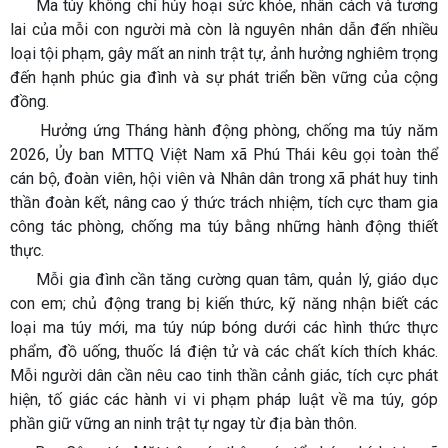
Ma túy không chỉ hủy hoại sức khỏe, nhân cách và tương
lai của mỗi con người mà còn là nguyên nhân dẫn đến nhiều
loại tội phạm, gây mất an ninh trật tự, ảnh hưởng nghiêm trọng
đến hạnh phúc gia đình và sự phát triển bền vững của cộng
đồng.
Hưởng ứng Tháng hành động phòng, chống ma túy năm
2026, Ủy ban MTTQ Việt Nam xã Phú Thái kêu gọi toàn thể
cán bộ, đoàn viên, hội viên và Nhân dân trong xã phát huy tinh
thần đoàn kết, nâng cao ý thức trách nhiệm, tích cực tham gia
công tác phòng, chống ma túy bằng những hành động thiết
thực.
Mỗi gia đình cần tăng cường quan tâm, quản lý, giáo dục
con em; chủ động trang bị kiến thức, kỹ năng nhận biết các
loại ma túy mới, ma túy núp bóng dưới các hình thức thực
phẩm, đồ uống, thuốc lá điện tử và các chất kích thích khác.
Mỗi người dân cần nêu cao tinh thần cảnh giác, tích cực phát
hiện, tố giác các hành vi vi phạm pháp luật về ma túy, góp
phần giữ vững an ninh trật tự ngay từ địa bàn thôn.