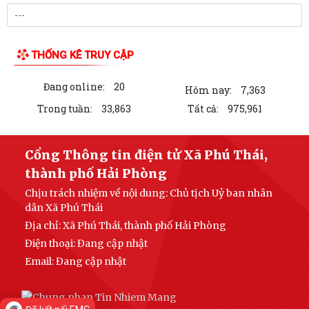
Để góp phần bảo vệ môi trường, đa dạng sinh học và nguồn lợi thủy
sản. Công an xã Phú Thái tuyên...
Quy định về độ tuổi, thời hạn thực hiện Nghĩa vụ tham gia Dân quân tự
vệ trong thời bình.
Hỏi - Đáp về các trường hợp được tạm hoãn và miễn gọi nhập ngũ.
Kỷ niệm 96 năm ngày truyền thống Ngành Tuyên Giáo của Đảng
01/8/1930 – 01/8/2026
Hải Phòng: Mức trợ cấp ngày công lao động đối với lực lượng xung kích
LIÊN KẾT WEB SITE
phòng, chống thiên tai cấp xã...
Quy định số 207-QĐ/TW về những điều Đảng viên không được làm.
Sử dụng Cờ Đảng và hình ảnh Cờ Đảng đúng Quy định - Những điều
THỐNG KÊ TRUY CẬP
cần lưu ý trong thực tiễn.
Đang online:
20
Đảng ủy xã Phú Thái tổ chức Hội nghị giao ban tháng 8 năm 2026
Hôm nay:
7,363