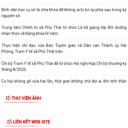
Bình dân học vụ số là chìa khóa để không ai bị bỏ lại phía sau trong kỷ
nguyên số.
Trung tâm Chính trị xã Phú Thái tổ chức Lễ bế giảng lớp Bồi dưỡng
nhận thức về Đảng khóa IV năm...
Thực hiện chỉ đạo của Ban Tuyên giáo và Dân vận Thành ủy Hải
Phòng, Trạm Y tế xã Phú Thái trân...
Chi bộ Trạm Y tế xã Phú Thái đã tổ chức Hội nghị Họp Chi bộ thường kỳ
tháng 8/2026.
Cơ hội không gõ cửa hai lần, thời gian không chờ đợi ai. Khi tinh thần
"không chậm trễ" thấm vào...
THƯ VIỆN ẢNH
Làm thêm giờ không chỉ là tăng thu nhập mà còn phải được bảo đảm
đúng quyền lợi theo quy định của...
Công dân được tạm hoãn thực hiện Nghĩa vụ tham gia Dân quân tự vệ
trong thời bình.