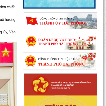
viên chiến
quê hương
g ủy, Văn