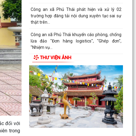
thương cho người thân.
Bế mạc lớp bồi dưỡng chuyên môn, nghiệp vụ,
kỹ năng cho cán bộ MTTQ Việt Nam và tổ chức
chính trị -...
Ban Thường trực Ủy ban MTTQ Việt Nam thành
phố tổ chức Hội nghị triển khai quyết định của
Ban...
THƯ VIỆN ẢNH
Quy trình kết nạp Đảng viên theo Hướng dẫn số
01-HD/TW ngày 19/05/2026 cả Ban Bí thư.
Bình dân học vụ số là chìa khóa để không ai bị
bỏ lại phía sau trong kỷ nguyên số.
Trung tâm Chính trị xã Phú Thái tổ chức Lễ bế
giảng lớp Bồi dưỡng nhận thức về Đảng khóa IV
năm...
ắc đối với
Thực hiện chỉ đạo của Ban Tuyên giáo và Dân
iên trong