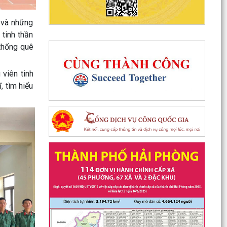
n và những
 tinh thần
 thống quê
 viên tinh
, tìm hiểu