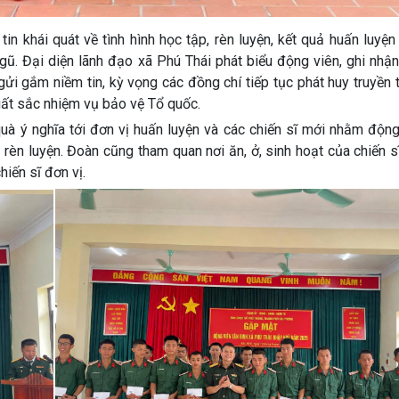
in khái quát về tình hình học tập, rèn luyện, kết quả huấn luyệ
ngũ. Đại diện lãnh đạo xã Phú Thái phát biểu động viên, ghi nhận
 gửi gắm niềm tin, kỳ vọng các đồng chí tiếp tục phát huy truyền
uất sắc nhiệm vụ bảo vệ Tổ quốc.
uà ý nghĩa tới đơn vị huấn luyện và các chiến sĩ mới nhằm động
 rèn luyện. Đoàn cũng tham quan nơi ăn, ở, sinh hoạt của chiến sĩ
hiến sĩ đơn vị.