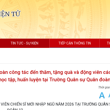
IỆN TỬ
TIN TỨC - SỰ KIỆN
TIẾP CẬN THÔNG TIN
T
oàn công tác đến thăm, tặng quà và động viên cá
học tập, huấn luyện tại Trường Quân sự Quân đoàn
 VIÊN CHIẾN SĨ MỚI NHẬP NGŨ NĂM 2026 TẠI TRƯỜNG QUÂN