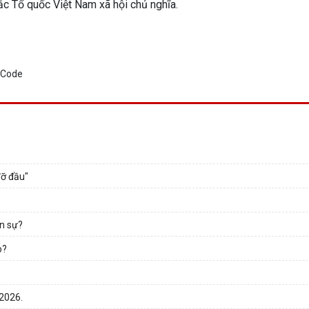
ắc Tổ quốc Việt Nam xã hội chủ nghĩa.
đỡ đầu"
ân sự?
o?
 2026.