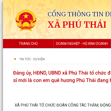
CỔNG THÔNG TIN Đ
XÃ PHÚ THÁI
TRANG CHỦ
DOANH NGHIỆP - HỘ KINH DOANH
TIN TỨC - SỰ KIỆN
Đảng ủy, HĐND, UBND xã Phú Thái tổ chức đ
sĩ mới là con em quê hương Phú Thái đang 
XÃ PHÚ THÁI TỔ CHỨC ĐOÀN CÔNG TÁC THĂM, ĐỘNG