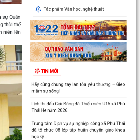
Trung tâm Dịch vụ sự nghiệp công xã Phú Thái
Tác phẩm Văn học, nghệ thuật
đã tổ chức 08 lớp tập huấn chuyển giao khoa
ân sự Quân
học kỹ...
g thời thể
 niên lên
Công an xã Phú Thái phát hiện và xử lý 02
trường hợp đăng tải nội dung xuyên tạc sai sự
thật trên...
Công an xã Phú Thái khuyến cáo phòng, chống
lừa đảo "Đơn hàng logistics", "Ghép đơn",
TIN MỚI
"Nhiệm vụ...
Chiều 5/8, tại Hà Nội, Tổng Bí thư, Chủ tịch nước
Tô Lâm đã tiếp Đô đốc Samuel Paparo, Tư lệnh
Bộ...
Quy định về xóa tên trong danh sách đảng viên
(Theo Quy định số 208-QĐ/TW ngày 26/7/2026
của Ban...
Thanh toán tiền điện từ xa - Gửi chọn yêu