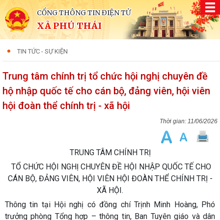
CỔNG THÔNG TIN ĐIỆN TỬ
XÃ PHÚ THÁI
TIN TỨC - SỰ KIỆN
Trung tâm chính trị tổ chức hội nghị chuyên đề
hộ nhập quốc tế cho cán bộ, đảng viên, hội viên
hội đoàn thể chính trị - xã hội
11/06/2026
TRUNG TÂM CHÍNH TRỊ
TỔ CHỨC HỘI NGHỊ CHUYÊN ĐỀ HỘI NHẬP QUỐC TẾ CHO
CÁN BỘ, ĐẢNG VIÊN, HỘI VIÊN HỘI ĐOÀN THỂ CHÍNH TRỊ -
XÃ HỘI.
​Thông tin tại Hội nghị có đồng chí Trịnh Minh Hoàng, Phó
trưởng phòng Tổng hợp – thông tin, Ban Tuyên giáo và dân