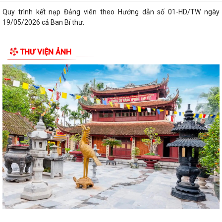
Quy trình kết nạp Đảng viên theo Hướng dẫn số 01-HD/TW ngày
19/05/2026 cả Ban Bí thư.
Bình dân học vụ số là chìa khóa để không ai bị bỏ lại phía sau trong kỷ
THƯ VIỆN ẢNH
nguyên số.
Trung tâm Chính trị xã Phú Thái tổ chức Lễ bế giảng lớp Bồi dưỡng
nhận thức về Đảng khóa IV năm...
Thực hiện chỉ đạo của Ban Tuyên giáo và Dân vận Thành ủy Hải
Phòng, Trạm Y tế xã Phú Thái trân...
Chi bộ Trạm Y tế xã Phú Thái đã tổ chức Hội nghị Họp Chi bộ thường kỳ
tháng 8/2026.
Cơ hội không gõ cửa hai lần, thời gian không chờ đợi ai. Khi tinh thần
"không chậm trễ" thấm vào...
Làm thêm giờ không chỉ là tăng thu nhập mà còn phải được bảo đảm
đúng quyền lợi theo quy định của...