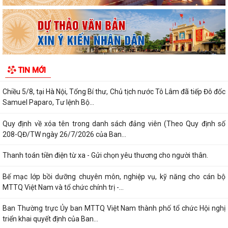
huấn chuyển giao khoa học kỹ...
Công an xã Phú Thái phát hiện và xử lý 02 trường hợp đăng tải nội
dung xuyên tạc sai sự thật trên...
Công an xã Phú Thái khuyến cáo phòng, chống lừa đảo "Đơn hàng
TIN MỚI
logistics", "Ghép đơn", "Nhiệm vụ...
Chiều 5/8, tại Hà Nội, Tổng Bí thư, Chủ tịch nước Tô Lâm đã tiếp Đô đốc
Samuel Paparo, Tư lệnh Bộ...
Quy định về xóa tên trong danh sách đảng viên (Theo Quy định số
208-QĐ/TW ngày 26/7/2026 của Ban...
Thanh toán tiền điện từ xa - Gửi chọn yêu thương cho người thân.
Bế mạc lớp bồi dưỡng chuyên môn, nghiệp vụ, kỹ năng cho cán bộ
MTTQ Việt Nam và tổ chức chính trị -...
Ban Thường trực Ủy ban MTTQ Việt Nam thành phố tổ chức Hội nghị
triển khai quyết định của Ban...