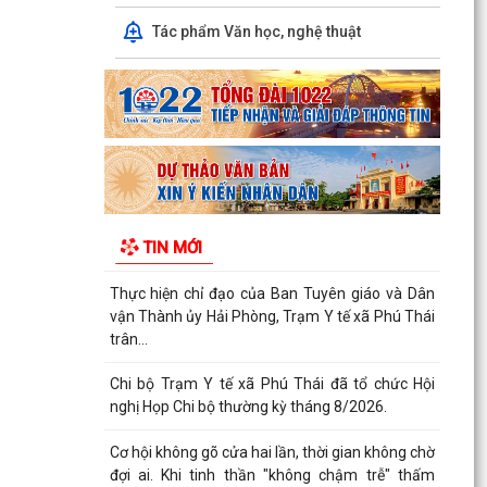
Tác phẩm Văn học, nghệ thuật
Ban Thường trực Ủy ban MTTQ Việt Nam thành
phố tổ chức Hội nghị triển khai quyết định của
Ban...
Quy trình kết nạp Đảng viên theo Hướng dẫn số
01-HD/TW ngày 19/05/2026 cả Ban Bí thư.
Trung tâm Chính trị xã Phú Thái tổ chức Lễ bế
giảng lớp Bồi dưỡng nhận thức về Đảng khóa IV
TIN MỚI
năm...
Thực hiện chỉ đạo của Ban Tuyên giáo và Dân
vận Thành ủy Hải Phòng, Trạm Y tế xã Phú Thái
trân...
Chi bộ Trạm Y tế xã Phú Thái đã tổ chức Hội
nghị Họp Chi bộ thường kỳ tháng 8/2026.
Cơ hội không gõ cửa hai lần, thời gian không chờ
đợi ai. Khi tinh thần "không chậm trễ" thấm