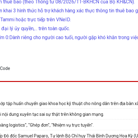
 tin thuê bao (theo Thông tư 08/2026/TT-BKHCN của Bộ KH&CN).
n khai 3 hình thức hỗ trợ khách hàng xác thực thông tin thuê bao 
l Tammi hoặc trực tiếp trên VNeID.
đại lý ủy quyền,... trên toàn quốc.
m 0:Dành riêng cho người cao tuổi, người gặp khó khăn trong việc 
lớp tập huấn chuyển giao khoa học kỹ thuật cho nông dân trên địa bàn x
i nội dung xuyên tạc sai sự thật trên không gian mạng.
g logistics", "Ghép đơn", "Nhiệm vụ trực tuyến".
 tiếp Đô đốc Samuel Paparo, Tư lệnh Bộ Chỉ huy Thái Bình Dương Hoa Kỳ