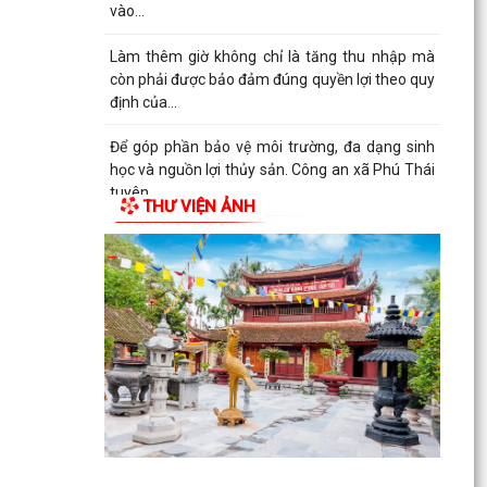
vào...
Làm thêm giờ không chỉ là tăng thu nhập mà
còn phải được bảo đảm đúng quyền lợi theo quy
định của...
Để góp phần bảo vệ môi trường, đa dạng sinh
học và nguồn lợi thủy sản. Công an xã Phú Thái
tuyên...
THƯ VIỆN ẢNH
Kỷ niệm 96 năm ngày truyền thống Ngành
Tuyên Giáo của Đảng 01/8/1930 – 01/8/2026
Hải Phòng: Mức trợ cấp ngày công lao động đối
với lực lượng xung kích phòng, chống thiên tai
cấp xã...
Quy định số 207-QĐ/TW về những điều Đảng
viên không được làm.
Sử dụng Cờ Đảng và hình ảnh Cờ Đảng đúng