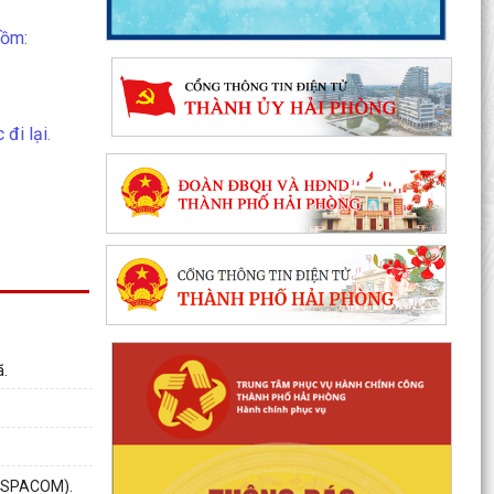
gồm:
đi lại.
ã.
 (USPACOM).