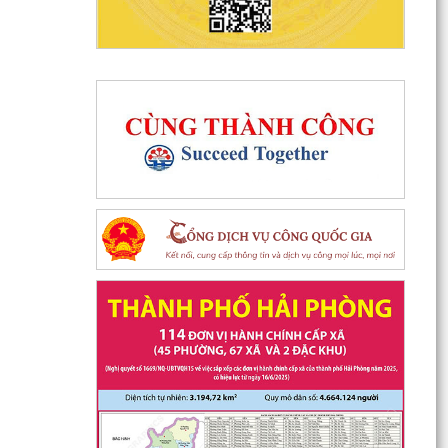
Trung tâm Dịch vụ sự nghiệp công xã Phú Thái
đã tổ chức 08 lớp tập huấn chuyển giao khoa
học kỹ...