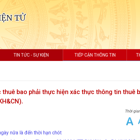
IỆN TỬ
TIN TỨC - SỰ KIỆN
TIẾP CẬN THÔNG TIN
T
c thuê bao phải thực hiện xác thực thông tin thuê 
 KH&CN).
ngày nữa là đến thời hạn chót