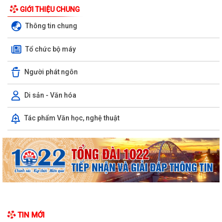
GIỚI THIỆU CHUNG
Thông tin chung
Tổ chức bộ máy
Thời hạn thực hiện Nghĩa vụ quân sự trong thời bình.
Người phát ngôn
Công an xã Phú Thái tiếp tục lan tỏa Chương trình "Cha - Mẹ đỡ đầu"
Di sản - Văn hóa
Xăm mình có được đi nghĩa vụ quân sự không?
Tác phẩm Văn học, nghệ thuật
Hỏi - Trả lời: Học hết lớp mấy thì đủ tiêu chuẩn đi nghĩa vụ Quân sự?
Hỏi - Đáp về việc Trốn nghĩa vụ Quân sự sẽ bị xử lý như thế nào?
Hãy cùng chung tay lan tỏa yêu thương – Gieo mầm sự sống!
Lịch thi đấu Giải Bóng đá Thiếu niên U15 xã Phú Thái Hè năm 2026.
Trung tâm Dịch vụ sự nghiệp công xã Phú Thái đã tổ chức 08 lớp tập
huấn chuyển giao khoa học kỹ...