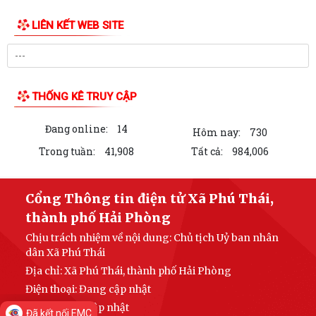
19/05/2026 cả Ban Bí thư.
THƯ VIỆN ẢNH
Bình dân học vụ số là chìa khóa để không ai bị bỏ lại phía sau trong kỷ
nguyên số.
Trung tâm Chính trị xã Phú Thái tổ chức Lễ bế giảng lớp Bồi dưỡng
nhận thức về Đảng khóa IV năm...
Thực hiện chỉ đạo của Ban Tuyên giáo và Dân vận Thành ủy Hải
Phòng, Trạm Y tế xã Phú Thái trân...
Chi bộ Trạm Y tế xã Phú Thái đã tổ chức Hội nghị Họp Chi bộ thường kỳ
tháng 8/2026.
Cơ hội không gõ cửa hai lần, thời gian không chờ đợi ai. Khi tinh thần
"không chậm trễ" thấm vào...
Làm thêm giờ không chỉ là tăng thu nhập mà còn phải được bảo đảm
LIÊN KẾT WEB SITE
đúng quyền lợi theo quy định của...
Công dân được tạm hoãn thực hiện Nghĩa vụ tham gia Dân quân tự vệ
Đã kết nối EMC