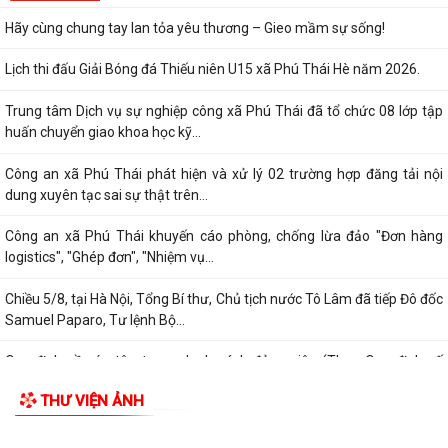
Công an xã Phú Thái phát hiện và xử lý 02 trường hợp đăng tải nội
dung xuyên tạc sai sự thật trên...
TIN MỚI
Công an xã Phú Thái khuyến cáo phòng, chống lừa đảo "Đơn hàng
logistics", "Ghép đơn", "Nhiệm vụ...
Chiều 5/8, tại Hà Nội, Tổng Bí thư, Chủ tịch nước Tô Lâm đã tiếp Đô đốc
Samuel Paparo, Tư lệnh Bộ...
Quy định về xóa tên trong danh sách đảng viên (Theo Quy định số
208-QĐ/TW ngày 26/7/2026 của Ban...
Thanh toán tiền điện từ xa - Gửi chọn yêu thương cho người thân.
Bế mạc lớp bồi dưỡng chuyên môn, nghiệp vụ, kỹ năng cho cán bộ
MTTQ Việt Nam và tổ chức chính trị -...
Ban Thường trực Ủy ban MTTQ Việt Nam thành phố tổ chức Hội nghị
triển khai quyết định của Ban...
Quy trình kết nạp Đảng viên theo Hướng dẫn số 01-HD/TW ngày