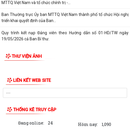
MTTQ Việt Nam và tổ chức chính trị -...
Ban Thường trực Ủy ban MTTQ Việt Nam thành phố tổ chức Hội nghị
triển khai quyết định của Ban...
Quy trình kết nạp Đảng viên theo Hướng dẫn số 01-HD/TW ngày
19/05/2026 cả Ban Bí thư.
Bình dân học vụ số là chìa khóa để không ai bị bỏ lại phía sau trong kỷ
THƯ VIỆN ẢNH
nguyên số.
Trung tâm Chính trị xã Phú Thái tổ chức Lễ bế giảng lớp Bồi dưỡng
nhận thức về Đảng khóa IV năm...
Thực hiện chỉ đạo của Ban Tuyên giáo và Dân vận Thành ủy Hải
Phòng, Trạm Y tế xã Phú Thái trân...
Chi bộ Trạm Y tế xã Phú Thái đã tổ chức Hội nghị Họp Chi bộ thường kỳ
tháng 8/2026.
Cơ hội không gõ cửa hai lần, thời gian không chờ đợi ai. Khi tinh thần
"không chậm trễ" thấm vào...