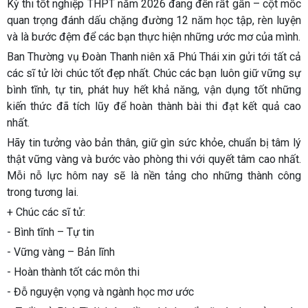
Kỳ thi tốt nghiệp THPT năm 2026 đang đến rất gần – cột mốc
quan trọng đánh dấu chặng đường 12 năm học tập, rèn luyện
và là bước đệm để các bạn thực hiện những ước mơ của mình.
Ban Thường vụ Đoàn Thanh niên xã Phú Thái xin gửi tới tất cả
các sĩ tử lời chúc tốt đẹp nhất. Chúc các bạn luôn giữ vững sự
bình tĩnh, tự tin, phát huy hết khả năng, vận dụng tốt những
kiến thức đã tích lũy để hoàn thành bài thi đạt kết quả cao
nhất.
Hãy tin tưởng vào bản thân, giữ gìn sức khỏe, chuẩn bị tâm lý
thật vững vàng và bước vào phòng thi với quyết tâm cao nhất.
Mỗi nỗ lực hôm nay sẽ là nền tảng cho những thành công
trong tương lai.
+ Chúc các sĩ tử:
- Bình tĩnh – Tự tin
- Vững vàng – Bản lĩnh
- Hoàn thành tốt các môn thi
- Đỗ nguyện vọng và ngành học mơ ước