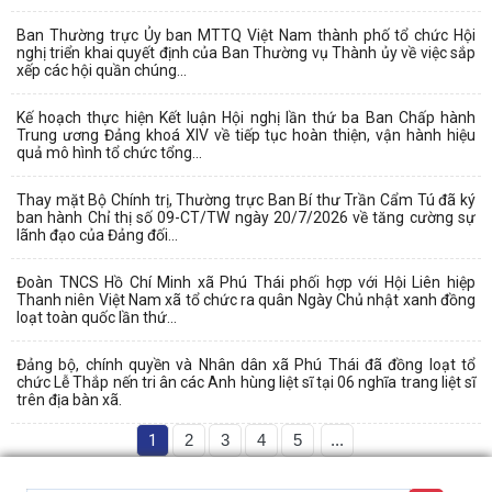
Ban Thường trực Ủy ban MTTQ Việt Nam thành phố tổ chức Hội
nghị triển khai quyết định của Ban Thường vụ Thành ủy về việc sắp
xếp các hội quần chúng...
Kế hoạch thực hiện Kết luận Hội nghị lần thứ ba Ban Chấp hành
Trung ương Đảng khoá XIV về tiếp tục hoàn thiện, vận hành hiệu
quả mô hình tổ chức tổng...
Thay mặt Bộ Chính trị, Thường trực Ban Bí thư Trần Cẩm Tú đã ký
ban hành Chỉ thị số 09-CT/TW ngày 20/7/2026 về tăng cường sự
lãnh đạo của Đảng đối...
Đoàn TNCS Hồ Chí Minh xã Phú Thái phối hợp với Hội Liên hiệp
Thanh niên Việt Nam xã tổ chức ra quân Ngày Chủ nhật xanh đồng
loạt toàn quốc lần thứ...
Đảng bộ, chính quyền và Nhân dân xã Phú Thái đã đồng loạt tổ
chức Lễ Thắp nến tri ân các Anh hùng liệt sĩ tại 06 nghĩa trang liệt sĩ
trên địa bàn xã.
1
2
3
4
5
...