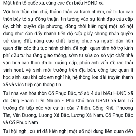
Mặt trận tổ quốc xã, cùng các đại biểu HĐND xã.
Với tinh thần dân chủ, thẳng thắn và trách nhiệm, cử tri tại các
thôn bày tỏ sự đồng thuận, tin tưởng vào sự lãnh đạo của cấp
ủy, chính quyền địa phương, đồng thời kiến nghị một số nội
dung như: cần đẩy nhanh tiến độ cấp giấy chứng nhận quyền
sử dụng đất; nâng cao chất lượng phục vụ người dân liên
quan đến các thủ tục hành chính, đề nghị quan tâm hỡ trợ kinh
phí đầu tư hạ tầng giao thông, sớm tu sửa cơ sở vật chất nhà
văn hóa các thôn đã bị xuống cấp, phản ánh vấn đề rác thải
sinh hoạt, vệ sinh môi trường trên địa bàn, công tác quản lí
học sinh sau khi các em nghỉ hè, hệ thống loa đài truyền thanh
xã và việc tiếp cận thông tin.
Tại nhà văn hóa thôn Cổ Phục Bắc, tổ số 4 đại biểu HĐND xã
do Ông Phạm Tiến Nhuận - Phó Chủ tịch UBND xã làm Tổ
trưởng đã tiếp xúc với cử tri của 7 thôn: Cống Khê, Phương
Tân, Vân Dương, Lương Xá Bắc, Lương Xá Nam, Cổ Phục Bắc
và Cổ Phục Nam.
Tại hội nghị, cử tri đã kiến nghị một số nội dung liên quan đến