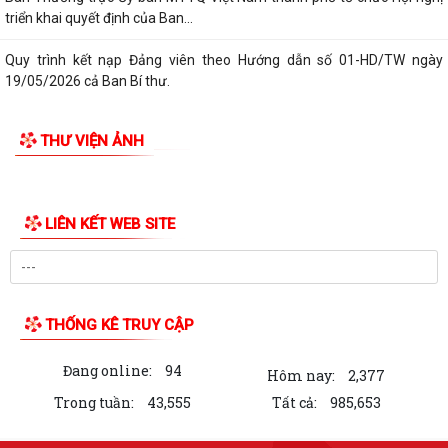
triển khai quyết định của Ban...
Quy trình kết nạp Đảng viên theo Hướng dẫn số 01-HD/TW ngày
19/05/2026 cả Ban Bí thư.
Bình dân học vụ số là chìa khóa để không ai bị bỏ lại phía sau trong kỷ
THƯ VIỆN ẢNH
nguyên số.
Trung tâm Chính trị xã Phú Thái tổ chức Lễ bế giảng lớp Bồi dưỡng
nhận thức về Đảng khóa IV năm...
Thực hiện chỉ đạo của Ban Tuyên giáo và Dân vận Thành ủy Hải
Phòng, Trạm Y tế xã Phú Thái trân...
Chi bộ Trạm Y tế xã Phú Thái đã tổ chức Hội nghị Họp Chi bộ thường kỳ
tháng 8/2026.
Cơ hội không gõ cửa hai lần, thời gian không chờ đợi ai. Khi tinh thần
"không chậm trễ" thấm vào...
Làm thêm giờ không chỉ là tăng thu nhập mà còn phải được bảo đảm