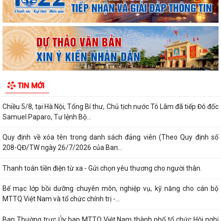
Trung tâm Dịch vụ sự nghiệp công xã Phú Thái đã tổ chức 08 lớp tập
huấn chuyển giao khoa học kỹ...
Công an xã Phú Thái phát hiện và xử lý 02 trường hợp đăng tải nội
dung xuyên tạc sai sự thật trên...
Công an xã Phú Thái khuyến cáo phòng, chống lừa đảo "Đơn hàng
TIN MỚI
logistics", "Ghép đơn", "Nhiệm vụ...
Chiều 5/8, tại Hà Nội, Tổng Bí thư, Chủ tịch nước Tô Lâm đã tiếp Đô đốc
Samuel Paparo, Tư lệnh Bộ...
Quy định về xóa tên trong danh sách đảng viên (Theo Quy định số
208-QĐ/TW ngày 26/7/2026 của Ban...
Thanh toán tiền điện từ xa - Gửi chọn yêu thương cho người thân.
Bế mạc lớp bồi dưỡng chuyên môn, nghiệp vụ, kỹ năng cho cán bộ
MTTQ Việt Nam và tổ chức chính trị -...
Ban Thường trực Ủy ban MTTQ Việt Nam thành phố tổ chức Hội nghị