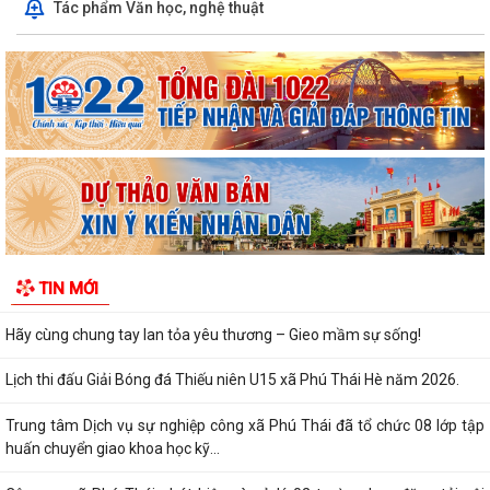
Tác phẩm Văn học, nghệ thuật
Thời hạn thực hiện Nghĩa vụ quân sự trong thời bình.
Công an xã Phú Thái tiếp tục lan tỏa Chương trình "Cha - Mẹ đỡ đầu"
Xăm mình có được đi nghĩa vụ quân sự không?
Hỏi - Trả lời: Học hết lớp mấy thì đủ tiêu chuẩn đi nghĩa vụ Quân sự?
TIN MỚI
Hỏi - Đáp về việc Trốn nghĩa vụ Quân sự sẽ bị xử lý như thế nào?
Hãy cùng chung tay lan tỏa yêu thương – Gieo mầm sự sống!
Lịch thi đấu Giải Bóng đá Thiếu niên U15 xã Phú Thái Hè năm 2026.
Trung tâm Dịch vụ sự nghiệp công xã Phú Thái đã tổ chức 08 lớp tập
huấn chuyển giao khoa học kỹ...