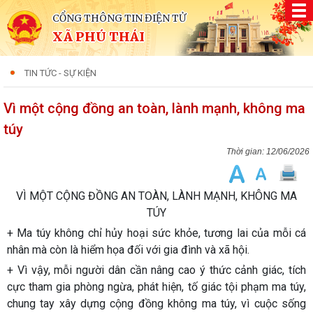
CỔNG THÔNG TIN ĐIỆN TỬ
XÃ PHÚ THÁI
TIN TỨC - SỰ KIỆN
Vì một cộng đồng an toàn, lành mạnh, không ma
túy
12/06/2026
VÌ MỘT CỘNG ĐỒNG AN TOÀN, LÀNH MẠNH, KHÔNG MA
TÚY
+ Ma túy không chỉ hủy hoại sức khỏe, tương lai của mỗi cá
nhân mà còn là hiểm họa đối với gia đình và xã hội.
+ Vì vậy, mỗi người dân cần nâng cao ý thức cảnh giác, tích
cực tham gia phòng ngừa, phát hiện, tố giác tội phạm ma túy,
chung tay xây dựng cộng đồng không ma túy, vì cuộc sống