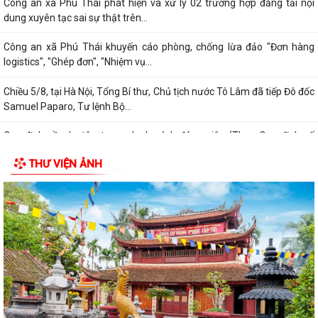
Công an xã Phú Thái phát hiện và xử lý 02 trường hợp đăng tải nội
dung xuyên tạc sai sự thật trên...
Công an xã Phú Thái khuyến cáo phòng, chống lừa đảo "Đơn hàng
logistics", "Ghép đơn", "Nhiệm vụ...
Chiều 5/8, tại Hà Nội, Tổng Bí thư, Chủ tịch nước Tô Lâm đã tiếp Đô đốc
Samuel Paparo, Tư lệnh Bộ...
Quy định về xóa tên trong danh sách đảng viên (Theo Quy định số
208-QĐ/TW ngày 26/7/2026 của Ban...
THƯ VIỆN ẢNH
Thanh toán tiền điện từ xa - Gửi chọn yêu thương cho người thân.
Bế mạc lớp bồi dưỡng chuyên môn, nghiệp vụ, kỹ năng cho cán bộ
MTTQ Việt Nam và tổ chức chính trị -...
Ban Thường trực Ủy ban MTTQ Việt Nam thành phố tổ chức Hội nghị
triển khai quyết định của Ban...
Quy trình kết nạp Đảng viên theo Hướng dẫn số 01-HD/TW ngày
19/05/2026 cả Ban Bí thư.