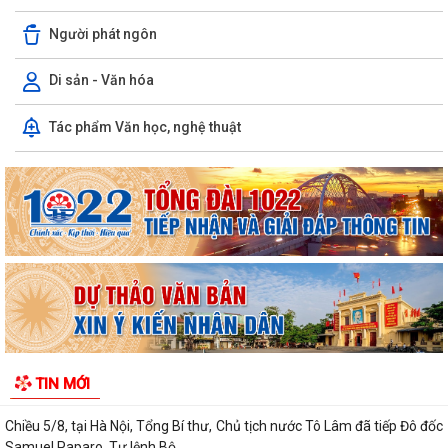
Xăm mình có được đi nghĩa vụ quân sự không?
Người phát ngôn
Hỏi - Trả lời: Học hết lớp mấy thì đủ tiêu chuẩn đi nghĩa vụ Quân sự?
Di sản - Văn hóa
Hỏi - Đáp về việc Trốn nghĩa vụ Quân sự sẽ bị xử lý như thế nào?
Tác phẩm Văn học, nghệ thuật
Hãy cùng chung tay lan tỏa yêu thương – Gieo mầm sự sống!
Lịch thi đấu Giải Bóng đá Thiếu niên U15 xã Phú Thái Hè năm 2026.
Trung tâm Dịch vụ sự nghiệp công xã Phú Thái đã tổ chức 08 lớp tập
huấn chuyển giao khoa học kỹ...
Công an xã Phú Thái phát hiện và xử lý 02 trường hợp đăng tải nội
dung xuyên tạc sai sự thật trên...
Công an xã Phú Thái khuyến cáo phòng, chống lừa đảo "Đơn hàng
TIN MỚI
logistics", "Ghép đơn", "Nhiệm vụ...
Chiều 5/8, tại Hà Nội, Tổng Bí thư, Chủ tịch nước Tô Lâm đã tiếp Đô đốc
Samuel Paparo, Tư lệnh Bộ...