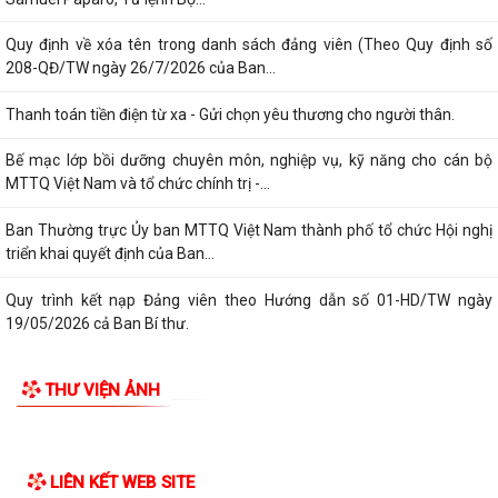
Quy định về xóa tên trong danh sách đảng viên (Theo Quy định số
208-QĐ/TW ngày 26/7/2026 của Ban...
Thanh toán tiền điện từ xa - Gửi chọn yêu thương cho người thân.
Bế mạc lớp bồi dưỡng chuyên môn, nghiệp vụ, kỹ năng cho cán bộ
MTTQ Việt Nam và tổ chức chính trị -...
Ban Thường trực Ủy ban MTTQ Việt Nam thành phố tổ chức Hội nghị
triển khai quyết định của Ban...
Quy trình kết nạp Đảng viên theo Hướng dẫn số 01-HD/TW ngày
19/05/2026 cả Ban Bí thư.
Bình dân học vụ số là chìa khóa để không ai bị bỏ lại phía sau trong kỷ
THƯ VIỆN ẢNH
nguyên số.
Trung tâm Chính trị xã Phú Thái tổ chức Lễ bế giảng lớp Bồi dưỡng
nhận thức về Đảng khóa IV năm...