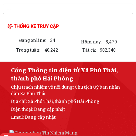
Thực hiện chỉ đạo của Ban Tuyên giáo và Dân vận Thành ủy Hải
Phòng, Trạm Y tế xã Phú Thái trân...
Chi bộ Trạm Y tế xã Phú Thái đã tổ chức Hội nghị Họp Chi bộ thường kỳ
tháng 8/2026.
Cơ hội không gõ cửa hai lần, thời gian không chờ đợi ai. Khi tinh thần
"không chậm trễ" thấm vào...
Làm thêm giờ không chỉ là tăng thu nhập mà còn phải được bảo đảm
đúng quyền lợi theo quy định của...
Công dân được tạm hoãn thực hiện Nghĩa vụ tham gia Dân quân tự vệ
LIÊN KẾT WEB SITE
trong thời bình.
Để góp phần bảo vệ môi trường, đa dạng sinh học và nguồn lợi thủy
sản. Công an xã Phú Thái tuyên...
THỐNG KÊ TRUY CẬP
Quy định về độ tuổi, thời hạn thực hiện Nghĩa vụ tham gia Dân quân tự
vệ trong thời bình.
Đang online:
34
Hôm nay:
5,479
Hỏi - Đáp về các trường hợp được tạm hoãn và miễn gọi nhập ngũ.