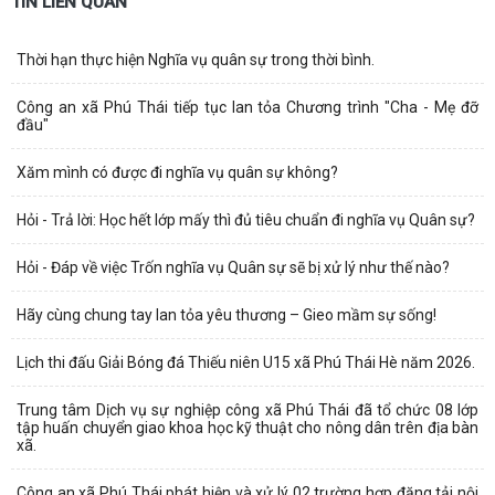
TIN LIÊN QUAN
Thời hạn thực hiện Nghĩa vụ quân sự trong thời bình.
Công an xã Phú Thái tiếp tục lan tỏa Chương trình "Cha - Mẹ đỡ
đầu"
Xăm mình có được đi nghĩa vụ quân sự không?
Hỏi - Trả lời: Học hết lớp mấy thì đủ tiêu chuẩn đi nghĩa vụ Quân sự?
Hỏi - Đáp về việc Trốn nghĩa vụ Quân sự sẽ bị xử lý như thế nào?
Hãy cùng chung tay lan tỏa yêu thương – Gieo mầm sự sống!
Lịch thi đấu Giải Bóng đá Thiếu niên U15 xã Phú Thái Hè năm 2026.
Trung tâm Dịch vụ sự nghiệp công xã Phú Thái đã tổ chức 08 lớp
tập huấn chuyển giao khoa học kỹ thuật cho nông dân trên địa bàn
xã.
Công an xã Phú Thái phát hiện và xử lý 02 trường hợp đăng tải nội